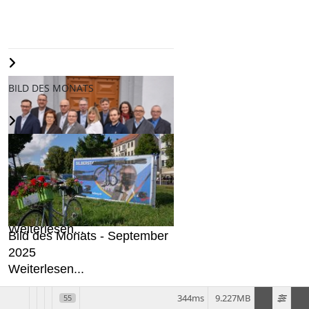
BILD DES MONATS
AfD stellt Kandidaten für den
Freiberger Stadtrat auf...
Weiterlesen...
Bild des Monats - September
2025
Weiterlesen...
344ms
9.227MB
55