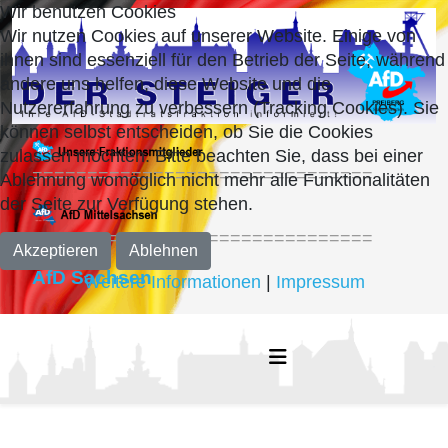
Wir benutzen Cookies
Wir nutzen Cookies auf unserer Website. Einige von
ihnen sind essenziell für den Betrieb der Seite, während
andere uns helfen, diese Website und die
Nutzererfahrung zu verbessern (Tracking Cookies). Sie
können selbst entscheiden, ob Sie die Cookies
zulassen möchten. Bitte beachten Sie, dass bei einer
===============================
Ablehnung womöglich nicht mehr alle Funktionalitäten
der Seite zur Verfügung stehen.
===============================
Akzeptieren
Ablehnen
AfD Sachsen
Weitere Informationen
|
Impressum