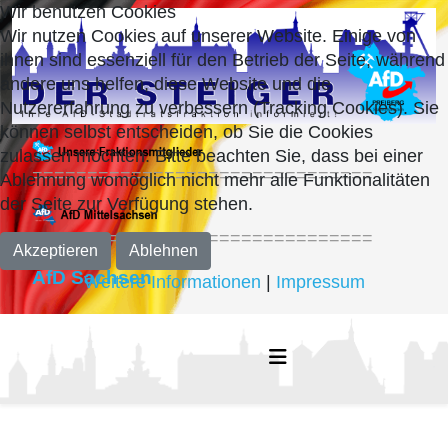
Wir benutzen Cookies
Wir nutzen Cookies auf unserer Website. Einige von
ihnen sind essenziell für den Betrieb der Seite, während
andere uns helfen, diese Website und die
Nutzererfahrung zu verbessern (Tracking Cookies). Sie
können selbst entscheiden, ob Sie die Cookies
zulassen möchten. Bitte beachten Sie, dass bei einer
===============================
Ablehnung womöglich nicht mehr alle Funktionalitäten
der Seite zur Verfügung stehen.
===============================
Akzeptieren
Ablehnen
AfD Sachsen
Weitere Informationen
|
Impressum