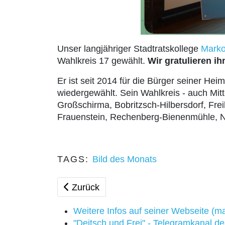
Unser langjähriger Stadtratskollege
Marko
Wahlkreis 17 gewählt.
Wir gratulieren i
Er ist seit 2014 für die Bürger seiner He
wiedergewählt. Sein Wahlkreis - auch Mit
Großschirma, Bobritzsch-Hilbersdorf, Fre
Frauenstein, Rechenberg-Bienenmühle, 
TAGS:
Bild des Monats
Vorheriger Beitrag: Bild des Monats - 
Zurück
Weitere Infos auf seiner Webseite (ma
"Deitsch und Frei" - Telegramkanal d