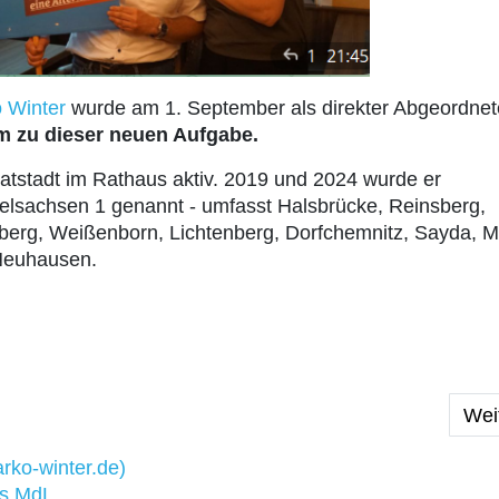
 Winter
wurde am 1. September als direkter Abgeordnet
hm zu dieser neuen Aufgabe.
imatstadt im Rathaus aktiv. 2019 und 2024 wurde er
telsachsen 1 genannt - umfasst
Halsbrücke, Reinsberg,
iberg, Weißenborn, Lichtenberg, Dorfchemnitz, Sayda, M
Neuhausen.
November 2024
Näch
Wei
rko-winter.de)
es MdL.