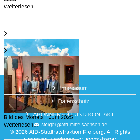
Weiterlesen...
Impressum
"Freiberg klimaneutral" -
Datenschutz
Wahlprüfsteine
Weiterlesen...
ABONNEMENT UND KONTAKT
Bild des Monats - Juni 2025
Weiterlesen...
steiger@afd-mittelsachsen.de
© 2026 AfD-Stadtratsfraktion Freiberg. All Rights
Reserved. Designed By JoomShaper