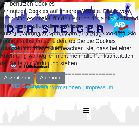
Wir benutzen Cookies
Wir nutzen Cookies auf unserer Website. Einige von
ihnen sind essenziell für den Betrieb der Seite, während
andere uns helfen, diese Website und die
Nutzererfahrung zu verbessern (Tracking Cookies). Sie
können selbst entscheiden, ob Sie die Cookies
zulassen möchten. Bitte beachten Sie, dass bei einer
===============================
Ablehnung womöglich nicht mehr alle Funktionalitäten
der Seite zur Verfügung stehen.
===============================
Akzeptieren
Ablehnen
AfD Sachsen
Weitere Informationen
|
Impressum