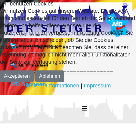
Wir benutzen Cookies
Wir nutzen Cookies auf unserer Website. Einige von
ihnen sind essenziell für den Betrieb der Seite, während
andere uns helfen, diese Website und die
Nutzererfahrung zu verbessern (Tracking Cookies). Sie
können selbst entscheiden, ob Sie die Cookies
zulassen möchten. Bitte beachten Sie, dass bei einer
===============================
Ablehnung womöglich nicht mehr alle Funktionalitäten
der Seite zur Verfügung stehen.
===============================
Akzeptieren
Ablehnen
AfD Sachsen
Weitere Informationen
|
Impressum