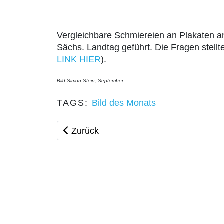
Vergleichbare Schmiereien an Plakaten an
Sächs. Landtag geführt. Die Fragen stell
LINK HIER
).
Bild Simon Stein, September
TAGS:
Bild des Monats
Vorheriger Beitrag: Bild des Monats - O
Zurück