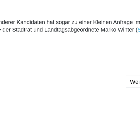
derer Kandidaten hat sogar zu einer Kleinen Anfrage i
te der Stadtrat und Landtagsabgeordnete Marko Winter (
ktober 2025
Näc
Wei