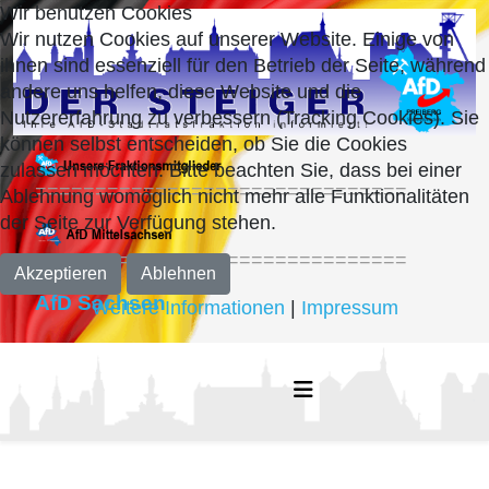
Wir benutzen Cookies
Wir nutzen Cookies auf unserer Website. Einige von
ihnen sind essenziell für den Betrieb der Seite, während
andere uns helfen, diese Website und die
Nutzererfahrung zu verbessern (Tracking Cookies). Sie
können selbst entscheiden, ob Sie die Cookies
zulassen möchten. Bitte beachten Sie, dass bei einer
===============================
Ablehnung womöglich nicht mehr alle Funktionalitäten
der Seite zur Verfügung stehen.
===============================
Akzeptieren
Ablehnen
AfD Sachsen
Weitere Informationen
|
Impressum