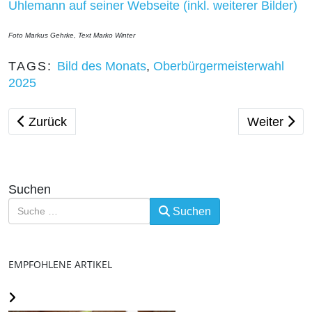
Uhlemann auf seiner Webseite (inkl. weiterer Bilder)
Foto Markus Gehrke, Text Marko Winter
TAGS:
Bild des Monats
,
Oberbürgermeisterwahl
2025
Vorheriger Beitrag: Bild des Monats - Juli 2025
Nächster Be
Zurück
Weiter
Suchen
Suchen
EMPFOHLENE ARTIKEL