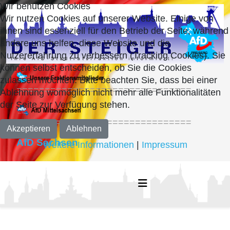
Wir benutzen Cookies
Wir nutzen Cookies auf unserer Website. Einige von
ihnen sind essenziell für den Betrieb der Seite, während
andere uns helfen, diese Website und die
Nutzererfahrung zu verbessern (Tracking Cookies). Sie
können selbst entscheiden, ob Sie die Cookies
zulassen möchten. Bitte beachten Sie, dass bei einer
===============================
Ablehnung womöglich nicht mehr alle Funktionalitäten
der Seite zur Verfügung stehen.
===============================
Akzeptieren
Ablehnen
AfD Sachsen
Weitere Informationen
|
Impressum