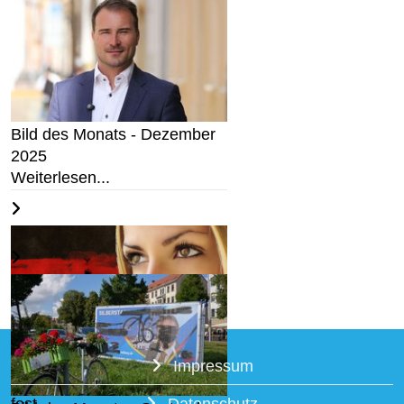
"Freiberg klimaneutral" -
Wahlprüfsteine
Weiterlesen...
Bild des Monats - Dezember
2025
Weiterlesen...
Impressum
Wir halten an Deutschland
fest...