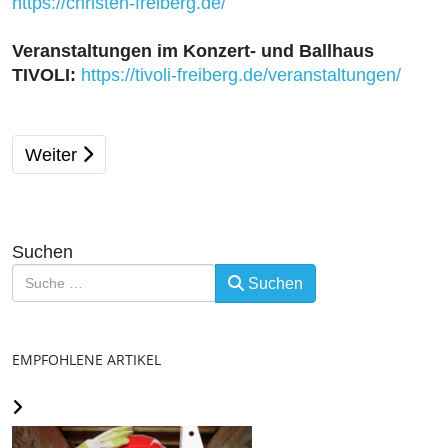
https://christen-freiberg.de/
Veranstaltungen im Konzert- und Ballhaus
TIVOLI:
https://tivoli-freiberg.de/veranstaltungen/
Nächster Beitrag: Veranstaltungen 2025 (Übersicht)
Weiter
Suchen
Suchen
EMPFOHLENE ARTIKEL