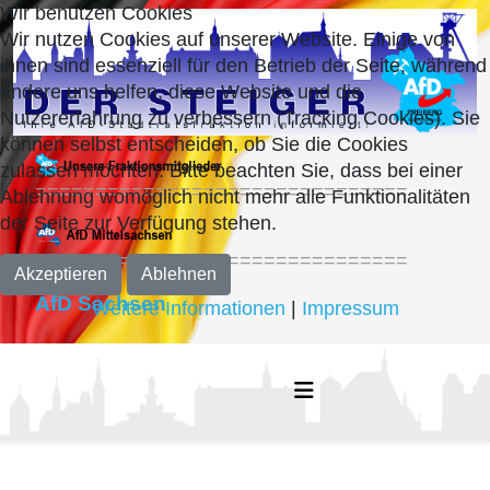
Wir benutzen Cookies
Wir nutzen Cookies auf unserer Website. Einige von
ihnen sind essenziell für den Betrieb der Seite, während
andere uns helfen, diese Website und die
Nutzererfahrung zu verbessern (Tracking Cookies). Sie
können selbst entscheiden, ob Sie die Cookies
zulassen möchten. Bitte beachten Sie, dass bei einer
===============================
Ablehnung womöglich nicht mehr alle Funktionalitäten
der Seite zur Verfügung stehen.
===============================
Akzeptieren
Ablehnen
AfD Sachsen
Weitere Informationen
|
Impressum