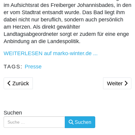
im Aufsichtsrat des Freiberger Johannisbades, in den
er vom Stadtrat entsandt wurde. Das Bad liegt ihm
dabei nicht nur beruflich, sondern auch persönlich
am Herzen. Als direkt gewählter
Landtagsabgeordneter sorgt er zudem für eine enge
Anbindung an die Landespolitik.
WEITERLESEN auf marko-winter.de ...
TAGS:
Presse
Vorheriger Beitrag: Einspruch gegen Freiberger OB-W
Nächster Be
Zurück
Weiter
Suchen
Suchen