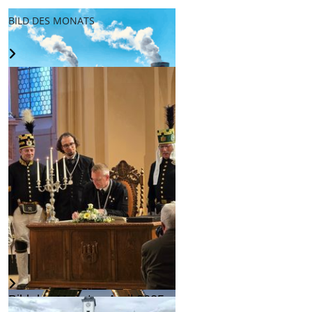
BILD DES MONATS
"Freiberg klimaneutral" -
Wahlprüfsteine
Weiterlesen...
Bild des Monats - April 2025