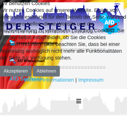
Wir benutzen Cookies
Wir nutzen Cookies auf unserer Website. Einige von
ihnen sind essenziell für den Betrieb der Seite, während
andere uns helfen, diese Website und die
Nutzererfahrung zu verbessern (Tracking Cookies). Sie
können selbst entscheiden, ob Sie die Cookies
zulassen möchten. Bitte beachten Sie, dass bei einer
===============================
Ablehnung womöglich nicht mehr alle Funktionalitäten
der Seite zur Verfügung stehen.
===============================
Akzeptieren
Ablehnen
AfD Sachsen
Weitere Informationen
|
Impressum