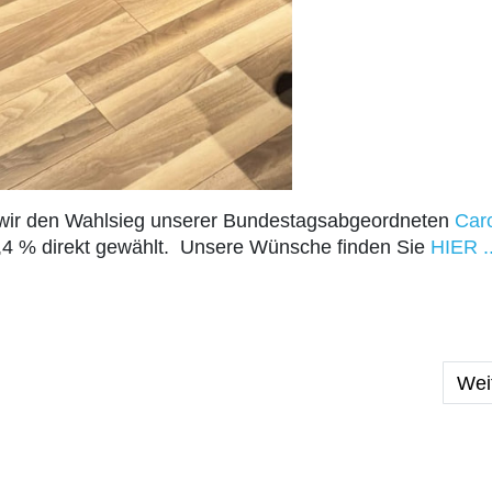
 wir den Wahlsieg unserer Bundestagsabgeordneten
Caro
45,4 % direkt gewählt. Unsere Wünsche finden Sie
HIER .
ärz 2025
Näc
Wei