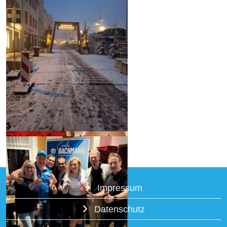
Skandalokratie: Sven Krüger
in St. Petersburg ...
Weiterlesen...
Bild des Monats - November
2025
Weiterlesen...
Impressum
Wir halten an Deutschland
fest...
Datenschutz
Weiterlesen...