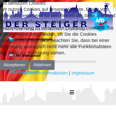
Wir benutzen Cookies
Wir nutzen Cookies auf unserer Website. Einige von
ihnen sind essenziell für den Betrieb der Seite, während
andere uns helfen, diese Website und die
Nutzererfahrung zu verbessern (Tracking Cookies). Sie
können selbst entscheiden, ob Sie die Cookies
zulassen möchten. Bitte beachten Sie, dass bei einer
===============================
Ablehnung womöglich nicht mehr alle Funktionalitäten
der Seite zur Verfügung stehen.
===============================
Akzeptieren
Ablehnen
AfD Sachsen
Weitere Informationen
|
Impressum