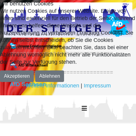
Wir benutzen Cookies
Wir nutzen Cookies auf unserer Website. Einige von
ihnen sind essenziell für den Betrieb der Seite, während
andere uns helfen, diese Website und die
Nutzererfahrung zu verbessern (Tracking Cookies). Sie
können selbst entscheiden, ob Sie die Cookies
zulassen möchten. Bitte beachten Sie, dass bei einer
===============================
Ablehnung womöglich nicht mehr alle Funktionalitäten
der Seite zur Verfügung stehen.
===============================
Akzeptieren
Ablehnen
AfD Sachsen
Weitere Informationen
|
Impressum