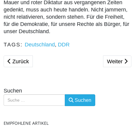
Mauer und roter Diktatur aus vergangenen Zeiten
gedenkt, muss auch heute handeln. Nicht jammern,
nicht relativieren, sondern stehen. Für die Freiheit,
für die Demokratie, für unsere Rechte als Bürger, für
unser Deutschland.
TAGS:
Deutschland
,
DDR
Vorheriger Beitrag: Nachgefragt: Anfragen unserer St
Nächster Be
Zurück
Weiter
Suchen
Suchen
EMPFOHLENE ARTIKEL