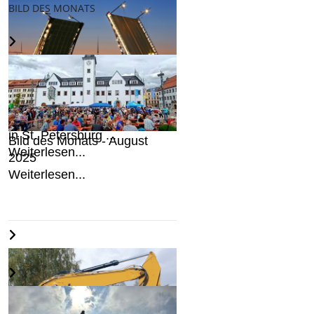
BILD DES MONATS
Skandalokratie: Sven Krüger
in St. Petersburg ...
Bild des Monats - August
Weiterlesen...
2025
Weiterlesen...