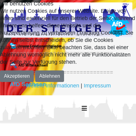
Wir benutzen Cookies
Wir nutzen Cookies auf unserer Website. Einige von
ihnen sind essenziell für den Betrieb der Seite, während
andere uns helfen, diese Website und die
Nutzererfahrung zu verbessern (Tracking Cookies). Sie
können selbst entscheiden, ob Sie die Cookies
zulassen möchten. Bitte beachten Sie, dass bei einer
===============================
Ablehnung womöglich nicht mehr alle Funktionalitäten
der Seite zur Verfügung stehen.
===============================
Akzeptieren
Ablehnen
AfD Sachsen
Weitere Informationen
|
Impressum