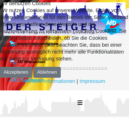
Wir benutzen Cookies
Wir nutzen Cookies auf unserer Website. Einige von
ihnen sind essenziell für den Betrieb der Seite, während
andere uns helfen, diese Website und die
Nutzererfahrung zu verbessern (Tracking Cookies). Sie
können selbst entscheiden, ob Sie die Cookies
zulassen möchten. Bitte beachten Sie, dass bei einer
===============================
Ablehnung womöglich nicht mehr alle Funktionalitäten
der Seite zur Verfügung stehen.
===============================
Akzeptieren
Ablehnen
AfD Sachsen
Weitere Informationen
|
Impressum