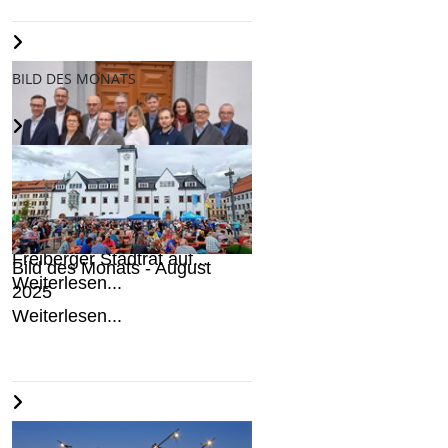
BILD DES MONATS
AfD stellt Kandidaten für den
Freiberger Stadtrat auf...
Bild des Monats - August
Weiterlesen...
2025
Weiterlesen...