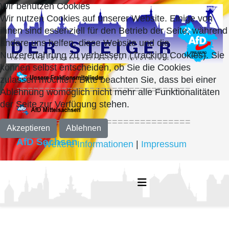
Wir benutzen Cookies
Wir nutzen Cookies auf unserer Website. Einige von
ihnen sind essenziell für den Betrieb der Seite, während
andere uns helfen, diese Website und die
Nutzererfahrung zu verbessern (Tracking Cookies). Sie
können selbst entscheiden, ob Sie die Cookies
zulassen möchten. Bitte beachten Sie, dass bei einer
===============================
Ablehnung womöglich nicht mehr alle Funktionalitäten
der Seite zur Verfügung stehen.
===============================
Akzeptieren
Ablehnen
AfD Sachsen
Weitere Informationen
|
Impressum