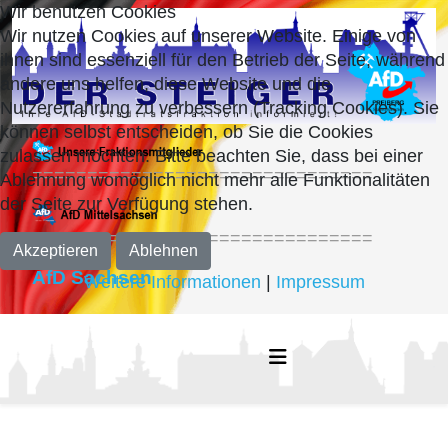
Wir benutzen Cookies
Wir nutzen Cookies auf unserer Website. Einige von
ihnen sind essenziell für den Betrieb der Seite, während
andere uns helfen, diese Website und die
Nutzererfahrung zu verbessern (Tracking Cookies). Sie
können selbst entscheiden, ob Sie die Cookies
zulassen möchten. Bitte beachten Sie, dass bei einer
===============================
Ablehnung womöglich nicht mehr alle Funktionalitäten
der Seite zur Verfügung stehen.
===============================
Akzeptieren
Ablehnen
AfD Sachsen
Weitere Informationen
|
Impressum