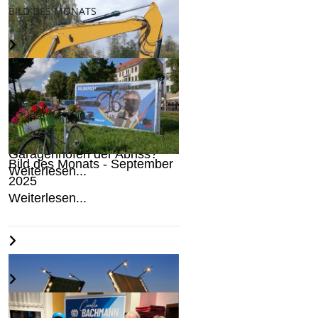
BILD DES MONATS
Droht Freibergs
Garagenhöfen der Abriss?
Bild des Monats - September
Weiterlesen...
2025
Weiterlesen...