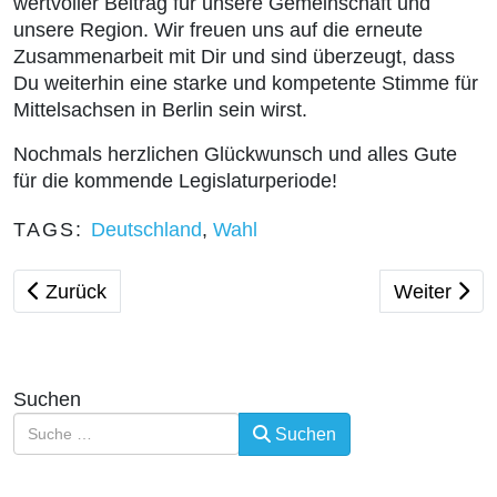
wertvoller Beitrag für unsere Gemeinschaft und
unsere Region. Wir freuen uns auf die erneute
Zusammenarbeit mit Dir und sind überzeugt, dass
Du weiterhin eine starke und kompetente Stimme für
Mittelsachsen in Berlin sein wirst.
Nochmals herzlichen Glückwunsch und alles Gute
für die kommende Legislaturperiode!
TAGS:
Deutschland
,
Wahl
Vorheriger Beitrag: Zuzugsstop
Nächster B
Zurück
Weiter
Suchen
Suchen