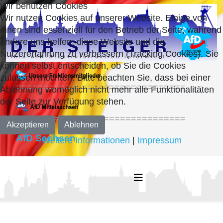
Wir benutzen Cookies
Wir nutzen Cookies auf unserer Website. Einige von
ihnen sind essenziell für den Betrieb der Seite, während
andere uns helfen, diese Website und die
Nutzererfahrung zu verbessern (Tracking Cookies). Sie
können selbst entscheiden, ob Sie die Cookies
zulassen möchten. Bitte beachten Sie, dass bei einer
===============================
Ablehnung womöglich nicht mehr alle Funktionalitäten
der Seite zur Verfügung stehen.
===============================
Akzeptieren
Ablehnen
AfD Sachsen
Weitere Informationen
|
Impressum