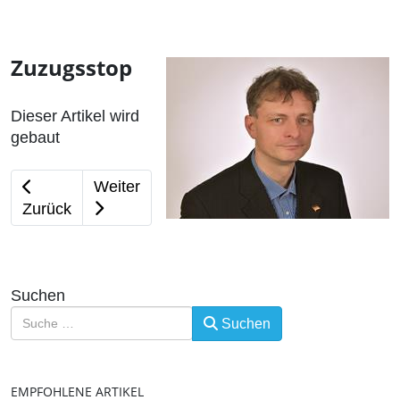
Zuzugsstop
Dieser Artikel wird
gebaut
Vorheriger Beitrag: Gesegnetes Osterfest!
Nächster Beitrag: Herzlichen Glückwunsc
Weiter
Zurück
Suchen
Suchen
EMPFOHLENE ARTIKEL