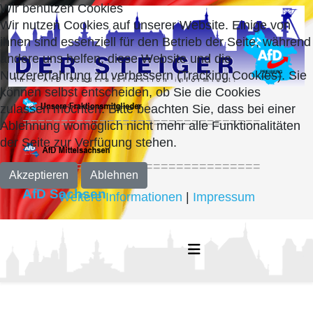
Wir benutzen Cookies
Wir nutzen Cookies auf unserer Website. Einige von
ihnen sind essenziell für den Betrieb der Seite, während
andere uns helfen, diese Website und die
Nutzererfahrung zu verbessern (Tracking Cookies). Sie
können selbst entscheiden, ob Sie die Cookies
zulassen möchten. Bitte beachten Sie, dass bei einer
===============================
Ablehnung womöglich nicht mehr alle Funktionalitäten
der Seite zur Verfügung stehen.
===============================
Akzeptieren
Ablehnen
AfD Sachsen
Weitere Informationen
|
Impressum