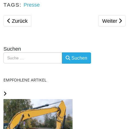
TAGS:
Presse
Vorheriger Beitrag: Nachgefragt: Anfragen unserer S
Nächster Be
Zurück
Weiter
Suchen
Suchen
EMPFOHLENE ARTIKEL