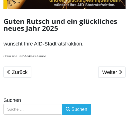
Guten Rutsch und ein glückliches
neues Jahr 2025
wünscht Ihre AfD-Stadtratsfraktion.
Grafik und Text Andreas Krause
Vorheriger Beitrag: Stadtrat Freiberg beschließt meh
Nächster B
Zurück
Weiter
Suchen
Suchen