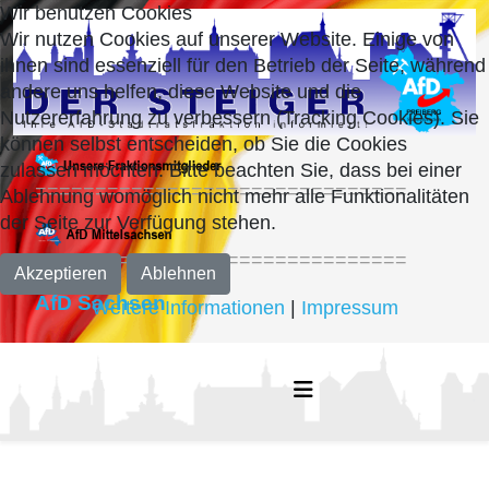
Wir benutzen Cookies
Wir nutzen Cookies auf unserer Website. Einige von
ihnen sind essenziell für den Betrieb der Seite, während
andere uns helfen, diese Website und die
Nutzererfahrung zu verbessern (Tracking Cookies). Sie
können selbst entscheiden, ob Sie die Cookies
zulassen möchten. Bitte beachten Sie, dass bei einer
===============================
Ablehnung womöglich nicht mehr alle Funktionalitäten
der Seite zur Verfügung stehen.
===============================
Akzeptieren
Ablehnen
AfD Sachsen
Weitere Informationen
|
Impressum