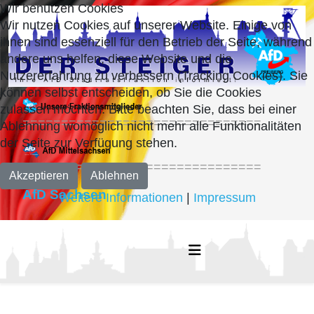
Wir benutzen Cookies
Wir nutzen Cookies auf unserer Website. Einige von
ihnen sind essenziell für den Betrieb der Seite, während
andere uns helfen, diese Website und die
Nutzererfahrung zu verbessern (Tracking Cookies). Sie
können selbst entscheiden, ob Sie die Cookies
zulassen möchten. Bitte beachten Sie, dass bei einer
===============================
Ablehnung womöglich nicht mehr alle Funktionalitäten
der Seite zur Verfügung stehen.
===============================
Akzeptieren
Ablehnen
AfD Sachsen
Weitere Informationen
|
Impressum