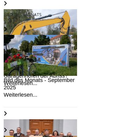
BILD DES MONATS
Droht Freibergs
Garagenhöfen der Abriss?
Bild des Monats - September
Weiterlesen...
2025
Weiterlesen...