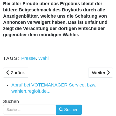
Bei aller Freude über das Ergebnis bleibt der
bittere Beigeschmack des Boykotts durch alle
Anzeigenblätter, welche uns die Schaltung von
Annoncen verweigert haben. Das ist unfair und
zeigt die Verachtung der dortigen Entscheider
gegenüber dem mündigen Wähler.
TAGS:
Presse
,
Wahl
Vorheriger Beitrag: 17. Juni 1953 - Gedenken und M
Nächster Be
Zurück
Weiter
Abruf bei VOTEMANAGER Service, bzw.
wahlen.regioit.de...
Suchen
Suchen