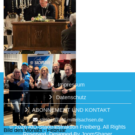
Bild des Monats - April 2025
Weiterlesen...
Impressum
Skandalokratie: Sven Krüger
Datenschutz
in St. Petersburg ...
Weiterlesen...
ABONNEMENT UND KONTAKT
steiger@afd-mittelsachsen.de
© 2026 AfD-Stadtratsfraktion Freiberg. All Rights
Bild des Monats - Februar
Reserved. Designed By JoomShaper