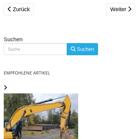
Vorheriger Beitrag: Alternative erneut stärkste Kraft 
Nächster Bei
Zurück
Weiter
Suchen
Suchen
EMPFOHLENE ARTIKEL