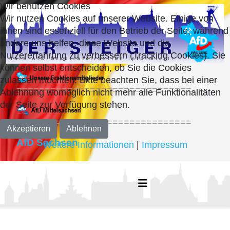
Wir benutzen Cookies
Wir nutzen Cookies auf unserer Website. Einige von
ihnen sind essenziell für den Betrieb der Seite, während
andere uns helfen, diese Website und die
Nutzererfahrung zu verbessern (Tracking Cookies). Sie
können selbst entscheiden, ob Sie die Cookies
zulassen möchten. Bitte beachten Sie, dass bei einer
===============================
Ablehnung womöglich nicht mehr alle Funktionalitäten
der Seite zur Verfügung stehen.
===============================
Akzeptieren
Ablehnen
AfD Sachsen
Weitere Informationen
|
Impressum