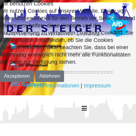
Wir benutzen Cookies
Wir nutzen Cookies auf unserer Website. Einige von
ihnen sind essenziell für den Betrieb der Seite, während
andere uns helfen, diese Website und die
Nutzererfahrung zu verbessern (Tracking Cookies). Sie
können selbst entscheiden, ob Sie die Cookies
zulassen möchten. Bitte beachten Sie, dass bei einer
===============================
Ablehnung womöglich nicht mehr alle Funktionalitäten
der Seite zur Verfügung stehen.
===============================
Akzeptieren
Ablehnen
AfD Sachsen
Weitere Informationen
|
Impressum