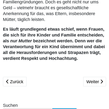
Familiengründungen. Doch es geht nicht nur ums
Geld – vielmehr braucht es gesellschaftliche
Anerkennung für das, was Eltern, insbesondere
Mütter, täglich leisten.
Es läuft grundlegend etwas schief, wenn Frauen,
die sich für ihre Kinder und Familie entscheiden,
als
nur Mutter
bezeichnet werden. Denn wer die
Verantwortung für ein Kind übernimmt und dabei
all die Herausforderungen und Strapazen trägt,
verdient Respekt und Hochachtung.
Vorheriger Beitrag: Der neue STEIGER ist in der Vert
Nächster Be
Zurück
Weiter
Suchen