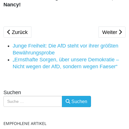
Nancy!
Vorheriger Beitrag: Muttertag – mehr als nur ein Blu
Nächster Be
Zurück
Weiter
Junge Freiheit: Die AfD steht vor ihrer größten
Bewährungsprobe
„Ernsthafte Sorgen, über unsere Demokratie –
Nicht wegen der AfD, sondern wegen Faeser“
Suchen
Suchen
EMPFOHLENE ARTIKEL