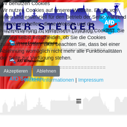
Wir benutzen Cookies
Wir nutzen Cookies auf unserer Website. Einige von
ihnen sind essenziell für den Betrieb der Seite, während
andere uns helfen, diese Website und die
Nutzererfahrung zu verbessern (Tracking Cookies). Sie
können selbst entscheiden, ob Sie die Cookies
zulassen möchten. Bitte beachten Sie, dass bei einer
===============================
Ablehnung womöglich nicht mehr alle Funktionalitäten
der Seite zur Verfügung stehen.
===============================
Akzeptieren
Ablehnen
AfD Sachsen
Weitere Informationen
|
Impressum