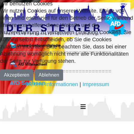
Wir benutzen Cookies
Wir nutzen Cookies auf unserer Website. Einige von
ihnen sind essenziell für den Betrieb der Seite, während
andere uns helfen, diese Website und die
Nutzererfahrung zu verbessern (Tracking Cookies). Sie
können selbst entscheiden, ob Sie die Cookies
zulassen möchten. Bitte beachten Sie, dass bei einer
===============================
Ablehnung womöglich nicht mehr alle Funktionalitäten
der Seite zur Verfügung stehen.
===============================
Akzeptieren
Ablehnen
AfD Sachsen
Weitere Informationen
|
Impressum