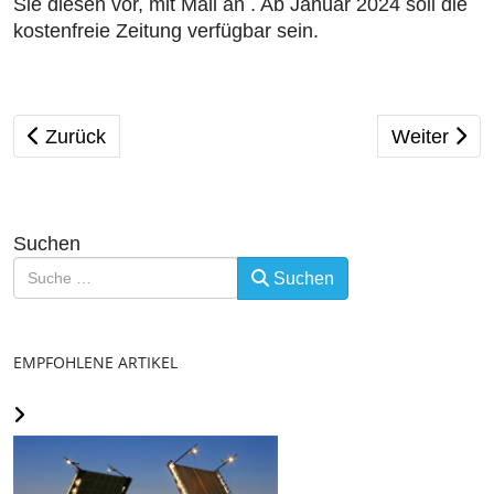
Sie diesen vor, mit Mail an
. Ab Januar 2024 soll die
kostenfreie Zeitung verfügbar sein.
Vorheriger Beitrag: Grüße an die protestierenden Ba
Nächster Bei
Zurück
Weiter
Suchen
Suchen
EMPFOHLENE ARTIKEL