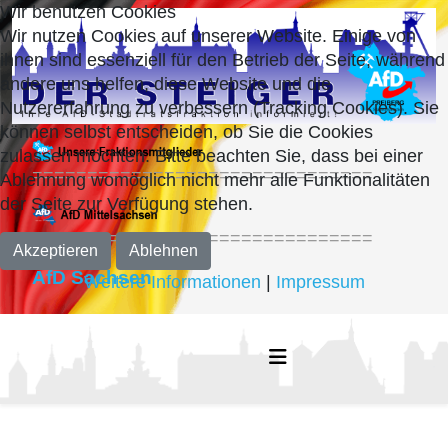
Wir benutzen Cookies
Wir nutzen Cookies auf unserer Website. Einige von
ihnen sind essenziell für den Betrieb der Seite, während
andere uns helfen, diese Website und die
Nutzererfahrung zu verbessern (Tracking Cookies). Sie
können selbst entscheiden, ob Sie die Cookies
zulassen möchten. Bitte beachten Sie, dass bei einer
===============================
Ablehnung womöglich nicht mehr alle Funktionalitäten
der Seite zur Verfügung stehen.
===============================
Akzeptieren
Ablehnen
AfD Sachsen
Weitere Informationen
|
Impressum