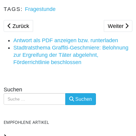
TAGS:
Fragestunde
Vorheriger Beitrag: Frohes Fest und beste Wünsche 
Nächster Be
Zurück
Weiter
Antwort als PDF anzeigen bzw. runterladen
Stadtratsthema Graffiti-Geschmiere: Belohnung
zur Ergreifung der Täter abgelehnt,
Förderrichtlinie beschlossen
Suchen
Suchen
EMPFOHLENE ARTIKEL