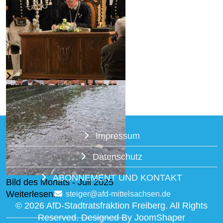
Bild des Monats - April 2025
Weiterlesen...
Impressum
AfD stellt Kandidaten für den
Freiberger Stadtrat auf...
Datenschutz
Weiterlesen...
ABONNEMENT UND KONTAKT
Bild des Monats - Juli 2025
Weiterlesen...
steiger@afd-mittelsachsen.de
© 2026 AfD-Stadtratsfraktion Freiberg. All Rights
Reserved. Designed By JoomShaper