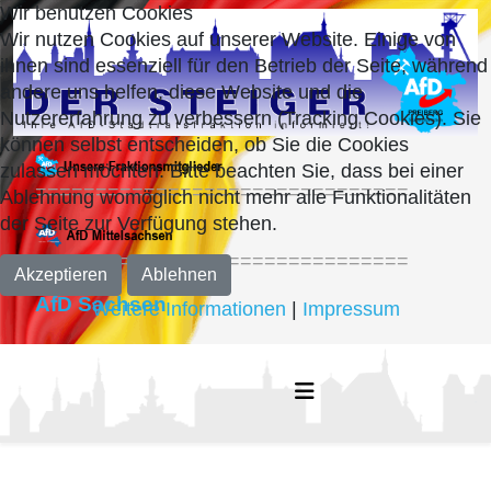
Wir benutzen Cookies
Wir nutzen Cookies auf unserer Website. Einige von
ihnen sind essenziell für den Betrieb der Seite, während
andere uns helfen, diese Website und die
Nutzererfahrung zu verbessern (Tracking Cookies). Sie
können selbst entscheiden, ob Sie die Cookies
zulassen möchten. Bitte beachten Sie, dass bei einer
===============================
Ablehnung womöglich nicht mehr alle Funktionalitäten
der Seite zur Verfügung stehen.
===============================
Akzeptieren
Ablehnen
AfD Sachsen
Weitere Informationen
|
Impressum