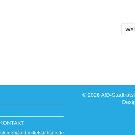
ai 2023
Näc
Wei
© 2026 AfD-Stadtratsf
Desi
z
KONTAKT
steiger@afd-mittelsachsen.de