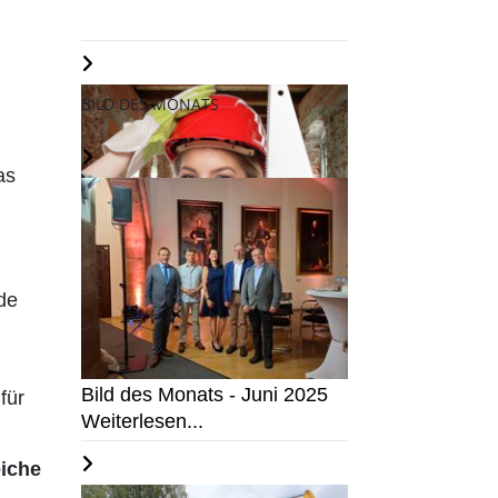
BILD DES MONATS
as
In Steine investieren?
de
Weiterlesen...
Bild des Monats - Juni 2025
für
Weiterlesen...
eiche