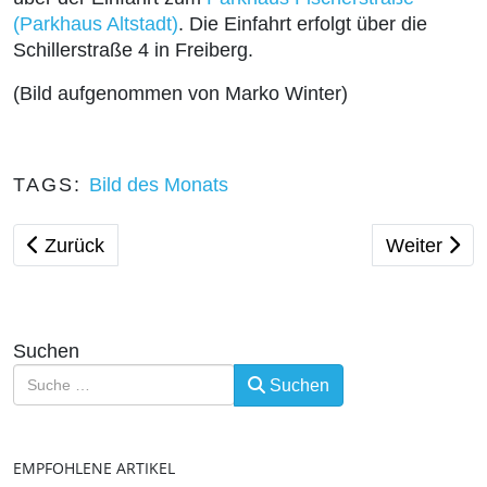
(Parkhaus Altstadt)
. Die Einfahrt erfolgt über die
Schillerstraße 4 in Freiberg.
(Bild aufgenommen von Marko Winter)
TAGS:
Bild des Monats
Vorheriger Beitrag: Bild des Monats - März 2023
Nächster Be
Zurück
Weiter
Suchen
Suchen
EMPFOHLENE ARTIKEL