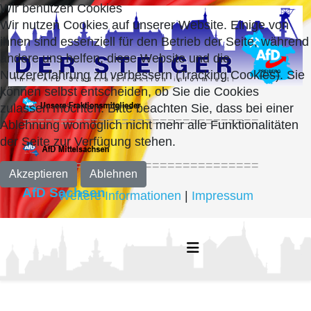
Wir benutzen Cookies
Wir nutzen Cookies auf unserer Website. Einige von
ihnen sind essenziell für den Betrieb der Seite, während
andere uns helfen, diese Website und die
Nutzererfahrung zu verbessern (Tracking Cookies). Sie
können selbst entscheiden, ob Sie die Cookies
zulassen möchten. Bitte beachten Sie, dass bei einer
===============================
Ablehnung womöglich nicht mehr alle Funktionalitäten
der Seite zur Verfügung stehen.
===============================
Akzeptieren
Ablehnen
AfD Sachsen
Weitere Informationen
|
Impressum