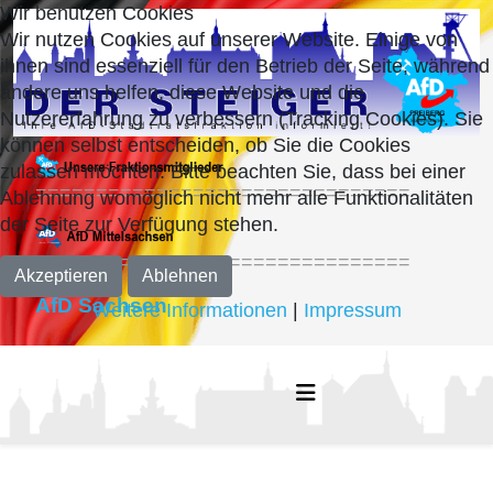
Wir benutzen Cookies
Wir nutzen Cookies auf unserer Website. Einige von
ihnen sind essenziell für den Betrieb der Seite, während
andere uns helfen, diese Website und die
Nutzererfahrung zu verbessern (Tracking Cookies). Sie
können selbst entscheiden, ob Sie die Cookies
zulassen möchten. Bitte beachten Sie, dass bei einer
===============================
Ablehnung womöglich nicht mehr alle Funktionalitäten
der Seite zur Verfügung stehen.
===============================
Akzeptieren
Ablehnen
AfD Sachsen
Weitere Informationen
|
Impressum