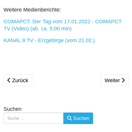
Weitere Medienberichte:
COMAPCT. Der Tag vom 17.01.2022 - COMAPCT
TV (Video) (ab. ca. 5:00 min)
KANAL 9 TV - Erzgebirge (vom 21.02.)
Vorheriger Beitrag: Nachgefragt: Martialisches Ersche
Nächster B
Zurück
Weiter
Suchen
Suchen