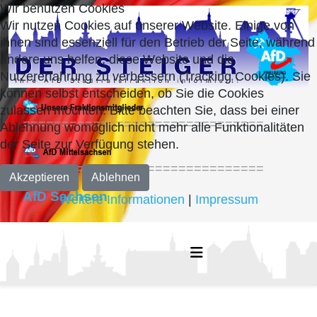
Wir benutzen Cookies
Wir nutzen Cookies auf unserer Website. Einige von
ihnen sind essenziell für den Betrieb der Seite, während
andere uns helfen, diese Website und die
Nutzererfahrung zu verbessern (Tracking Cookies). Sie
können selbst entscheiden, ob Sie die Cookies
zulassen möchten. Bitte beachten Sie, dass bei einer
===============================
Ablehnung womöglich nicht mehr alle Funktionalitäten
der Seite zur Verfügung stehen.
===============================
Akzeptieren
Ablehnen
AfD Sachsen
Weitere Informationen
|
Impressum