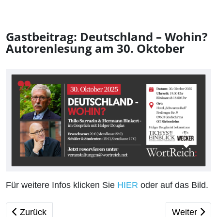
Gastbeitrag: Deutschland – Wohin?
Autorenlesung am 30. Oktober
Für weitere Infos klicken Sie
HIER
oder auf das Bild.
Vorheriger Beitrag: Jeden Donnerstag im Oktober - 
Nächster Be
Zurück
Weiter