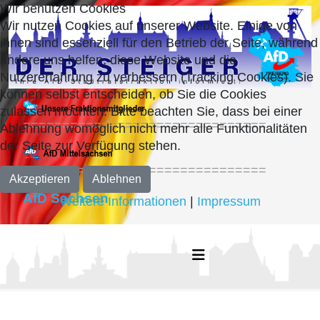
Wir benutzen Cookies
Wir nutzen Cookies auf unserer Website. Einige von
ihnen sind essenziell für den Betrieb der Seite, während
andere uns helfen, diese Website und die
Nutzererfahrung zu verbessern (Tracking Cookies). Sie
können selbst entscheiden, ob Sie die Cookies
zulassen möchten. Bitte beachten Sie, dass bei einer
===============================
Ablehnung womöglich nicht mehr alle Funktionalitäten
der Seite zur Verfügung stehen.
===============================
Akzeptieren
Ablehnen
AfD Sachsen
Weitere Informationen
|
Impressum