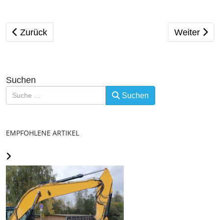
Vorheriger Beitrag: Wir wünschen allen ABC-Schützen
Nächster Be
Zurück
Weiter
Suchen
Suchen
EMPFOHLENE ARTIKEL